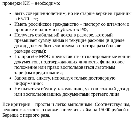
проверки КИ – необходимо:
только не знаю как потом в указанный
срок платить куда...
Быть совершеннолетним, но не старше верхней границы
в 65-70 лет;
Иметь российское гражданство – паспорт со штампом о
прописке в одном из субъектов РФ;
Получать стабильный доход в размере, который
превышает сумму займа и текущие расходы (в идеале
доход должен быть минимум в полтора раза больше
размера ссуды);
По просьбе МФО предоставить отсканированные копии
Sanya
документов, подтверждающих личность, финансовое
положение или право воспользоваться льготным
На самом деле удобно получать
тарифом кредитования;
денежки в Монезе. Потребовался
Заполнять анкету, используя только достоверную
только паспорт и в тот же день я
информацию;
получил свою сумму на КИВИ!...
Не пытаться обмануть компанию, указав ложный доход
или воспользовавшись документами третьего лица.
Все критерии – просты и легко выполнимы. Соответствуя им,
человек с легкостью сможет получить займ на 15000 рублей в
Барыше с первого раза.