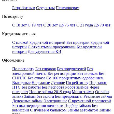
Безработным
Студентам
Пенсионерам
По возрасту
С 18 лет
С 19 лет
С 20 лет
До 75 лет
С 21 года
До 70 лет
Кредитная история
С плохой кредитной историей
Без проверки кредитной
истории
С открытыми просрочками
Без кредитной
истории
Для улучшения КИ
Оформление
По паспорту
Без справок
Без поручителей
Без
электронной почты
Без регистрации
Без звонков
Без
СНИЛС
Без отказа
Со 100 процентным одобрением
Выгодные
Надежные
Лучшие
По рейтингу
Под залог
ПТС
Без работы
Без паспорта
Робот займов
Через
интернет
Новые займы 2019 года
Мини займы
Онлайн
заявка
Займы без залога
Без предоплаты
Реальные займы
Денежные займы
Электронные
С временной пропиской
Без подтверждения личности
Подбор займов
Без
комиссии
С нулевым балансом
Займы автоматом
Займы