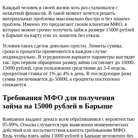
Каждый человек в своей жизни хоть раз сталкивался с
нехваткой финансов. В такой момент хочется решить
материальные проблемы максимально быстро и без лишних
проблем. Именно это предлагают своим клиентам МФО, в
которых можно срочно получить займ в размере 15000 рублей
в Барыше на карту или эл. кошелек без отказа.
Ильдар
Условия таких сделок довольно просты. Лимиты суммы,
сроки и проценты применяются в каждом случае
Меня очень выручили в этой
индивидуально. В усредненном варианте параметры выглядят
организации, когда срочно
так: при первом обращении размер займа составляет до 10000-
понадобились деньги. рассмотрели
15000 рублей, срок пользования средствами до 3-4 недель,
заявку реально за 10 минут,...
процентная ставка от 1% до 4% в день. В последующие разы
сумма увеличивается до 50000, а проценты постепенно
снижаются.
Требования МФО для получения
займа на 15000 рублей в Барыше
Компании выдают деньги всем обратившимся с вероятностью
Дарья
95-99%. Отказы случаются при выявлении мошеннических
действий или несоответствия клиента требованиям МФО.
Очень помог. Подала онлайн сразу
Ведь чтобы взять займ 15000 рублей в Барыше мгновенно без
пришли. Большое спасибо. Теперь