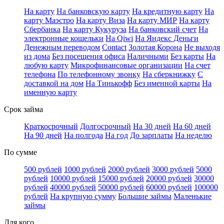
На карту
На банковскую карту
На кредитную карту
На
карту Маэстро
На карту Виза
На карту МИР
На карту
Сбербанка
На карту Кукуруза
На банковский счет
На
электронные кошельки
На Qiwi
На Яндекс Деньги
Денежным переводом
Contact
Золотая Корона
Не выходя
из дома
Без посещения офиса
Наличными
Без карты
На
любую карту
Микрофинансовые организации
На счет
телефона
По телефонному звонку
На сберкнижку
С
доставкой на дом
На Тинькофф
Без именной карты
На
именную карту
Срок займа
Краткосрочный
Долгосрочный
На 30 дней
На 60 дней
На 90 дней
На полгода
На год
До зарплаты
На неделю
По сумме
500 рублей
1000 рублей
2000 рублей
3000 рублей
5000
рублей
10000 рублей
15000 рублей
20000 рублей
30000
рублей
40000 рублей
50000 рублей
60000 рублей
100000
рублей
На крупную сумму
Большие займы
Маленькие
займы
Для кого