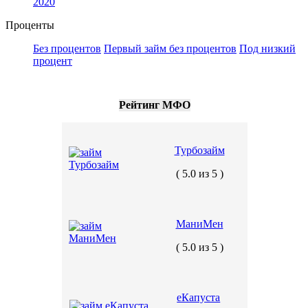
2020
Проценты
Без процентов
Первый займ без процентов
Под низкий
процент
Рейтинг МФО
Турбозайм
( 5.0 из 5 )
МаниМен
( 5.0 из 5 )
еКапуста