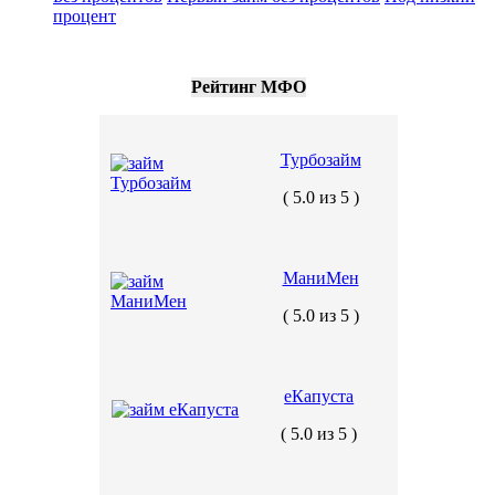
процент
Рейтинг МФО
Турбозайм
( 5.0 из 5 )
МаниМен
( 5.0 из 5 )
еКапуста
( 5.0 из 5 )