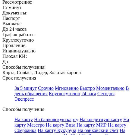
Рассмотрение:
15 минут
Документы:
Паспорт
Выплата:
До 24 часов
График работы:
Круглосуточно
Продление:
Индивидуально
Плохая КИ:
Да
Способы получения:
Карта, Contact, Лидер, Золотая корона
Срок получения
За 5 минут
Срочно
Мгновенно
Быстро
Моментально
В
день обращения
Круглосуточно
24 часа
Сегодня
Экспресс
Способы получения
На карту
На банковскую карту
На кредитную карту
На
карту Маэстро
На карту Виза
На карту МИР
На карту
Сбербанка
На карту Кукуруза
На банковский счет
На