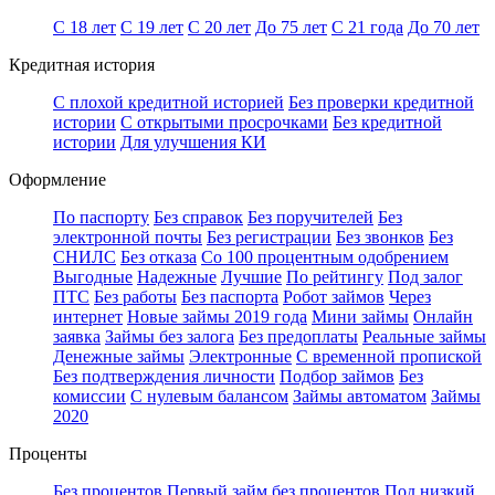
С 18 лет
С 19 лет
С 20 лет
До 75 лет
С 21 года
До 70 лет
Кредитная история
С плохой кредитной историей
Без проверки кредитной
истории
С открытыми просрочками
Без кредитной
истории
Для улучшения КИ
Оформление
По паспорту
Без справок
Без поручителей
Без
электронной почты
Без регистрации
Без звонков
Без
СНИЛС
Без отказа
Со 100 процентным одобрением
Выгодные
Надежные
Лучшие
По рейтингу
Под залог
ПТС
Без работы
Без паспорта
Робот займов
Через
интернет
Новые займы 2019 года
Мини займы
Онлайн
заявка
Займы без залога
Без предоплаты
Реальные займы
Денежные займы
Электронные
С временной пропиской
Без подтверждения личности
Подбор займов
Без
комиссии
С нулевым балансом
Займы автоматом
Займы
2020
Проценты
Без процентов
Первый займ без процентов
Под низкий