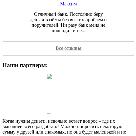
Максим
Отличный банк. Постоянно беру
деньги взаймы без всяких проблем и
поручителей. Ни разу банк меня не
подводил и не...
Все отзывы
Наши партнеры:
Катерина
Никогда не думала, что попаду в
такую ситуацию,когда
катастрофически нужны деньги,
обычно рассчитываю свой бюджет. А...
Когда нужны деньги, невольно встает вопрос – где их
выгоднее всего раздобыть? Можно попросить некоторую
сумму у друзей или знакомых, но она будет маленькой и не