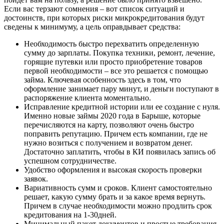
Если вас терзают сомнения – вот список ситуаций и
достоинств, при которых риски микрокредитования будут
сведены к минимуму, а цель оправдывает средства:
Необходимость быстро перехватить определенную
сумму до зарплаты. Покупка техники, ремонт, лечение,
лия
горящие путевки или просто приобретение товаров
первой необходимости – все это решается с помощью
Отличная компания выдают быстро и
займа. Ключевая особенность здесь в том, что
без проблем деньги в день
оформление занимает пару минут, и деньги поступают в
обращения.Достаточно просто
распоряжение клиента моментально.
заполнить заявку и подождать...
Исправление кредитной истории или ее создание с нуля.
Именно новые займы 2020 года в Барыше, которые
перечисляются на карту, позволяют очень быстро
поправить репутацию. Причем есть компании, где не
нужно возиться с получением и возвратом денег.
Достаточно заплатить, чтобы в КИ появилась запись об
успешном сотрудничестве.
Удобство оформления и высокая скорость проверки
заявок.
Вариативность сумм и сроков. Клиент самостоятельно
решает, какую сумму брать и за какое время вернуть.
Причем в случае необходимости можно продлить срок
кредитования на 1-30дней.
Минимальный пакет документов и простые требования