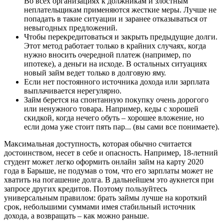
Во всех организациях к должникам и злостным
неплательщикам применяются жесткие меры. Лучше не
попадать в такие ситуации и заранее отказываться от
невыгодных предложений.
Чтобы перекредитоваться и закрыть предыдущие долги.
Этот метод работает только в крайних случаях, когда
нужно вносить очередной платеж (например, по
ипотеке), а деньги на исходе. В остальных ситуациях
новый займ ведет только в долговую яму.
Если нет постоянного источника дохода или зарплата
выплачивается нерегулярно.
Займ берется на спонтанную покупку очень дорогого
или ненужного товара. Например, кеды с хорошей
скидкой, когда нечего обуть – хорошее вложение, но
если дома уже стоит пять пар... (вы сами все понимаете).
Максимальная доступность, которая обычно считается
достоинством, несет в себе и опасность. Например, 18-летний
студент может легко оформить онлайн займ на карту 2020
года в Барыше, не подумав о том, что его зарплаты может не
хватить на погашение долга. В дальнейшем это аукнется при
запросе других кредитов. Поэтому пользуйтесь
универсальным правилом: брать займы лучше на короткий
срок, небольшими суммами имея стабильный источник
дохода, а возвращать – как можно раньше.