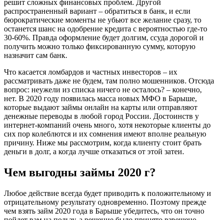
решит сложных финансовых проблем. Другой
распространенный вариант – обратиться в банк, и если
бюрократические моменты не убьют все желание сразу, то
останется шанс на одобрение кредита с вероятностью где-то
Федор Калнышов
30-60%. Правда оформление будет долгим, ссуда дорогой и
получить можно только фиксированную сумму, которую
Были нужны деньги для решения
назначит сам банк.
личных проблем, здесь взял кредит.
Остался очень доволен, даже не думал,
Что касается ломбардов и частных инвесторов – их
что все может...
рассматривать даже не будем, там полно мошенников. Отсюда
вопрос: неужели из списка ничего не осталось? – конечно,
нет. В 2020 году появилась масса новых МФО в Барыше,
которые выдают займы онлайн на карты или отправляют
денежные переводы в любой город России. Достоинств у
интернет-компаний очень много, хотя некоторые клиенты до
сих пор колеблются и их сомнения имеют вполне реальную
причину. Ниже мы рассмотрим, когда клиенту стоит брать
деньги в долг, а когда лучше отказаться от этой затеи.
Ирина П
Чем выгодны займы 2020 г?
Понравилась эта организация. До
этого брала займы в 2х местах, теперь
только сюда. Не требуют поручителей,
Любое действие всегда будет приводить к положительному и
не...
отрицательному результату одновременно. Поэтому прежде
чем взять займ 2020 года в Барыше убедитесь, что он точно
пойдет вам на пользу, а решение было принято взвешено.