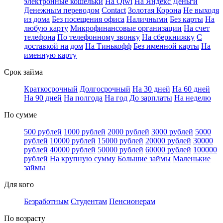
электронные кошельки
На Qiwi
На Яндекс Деньги
Денежным переводом
Contact
Золотая Корона
Не выходя
из дома
Без посещения офиса
Наличными
Без карты
На
любую карту
Микрофинансовые организации
На счет
телефона
По телефонному звонку
На сберкнижку
С
доставкой на дом
На Тинькофф
Без именной карты
На
именную карту
Срок займа
Краткосрочный
Долгосрочный
На 30 дней
На 60 дней
На 90 дней
На полгода
На год
До зарплаты
На неделю
По сумме
500 рублей
1000 рублей
2000 рублей
3000 рублей
5000
рублей
10000 рублей
15000 рублей
20000 рублей
30000
рублей
40000 рублей
50000 рублей
60000 рублей
100000
рублей
На крупную сумму
Большие займы
Маленькие
займы
Для кого
Безработным
Студентам
Пенсионерам
По возрасту