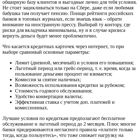
обширную базу клиентов и выгодные лично для тебя условия.
Не стоит зацикливаться только на Сбере, даже если любимая
бабушка там получает пенсию. Поищи рейтинги российских
банков в топовых журналах, если знаешь язык – обрати
внимание на иностранную прессу. Выбирай ту контору, где
риски для вкладчика минимальны, ну и в случае кризиса
вернуть деньги будет менее проблематично.
Что касается кредитных карточек через интернет, то при
выборе сравнивай основные параметры:
Лимит (дневной, месячный) и условия его повышения;
Льготный период или грейс-период, т. е. время, когда за
пользование деньгами процент не взимается;
Комиссия за снятие наличных;
Возможность использования кредитки за рубежом;
Стоимость годового обслуживания;
Удобство конвертации валюты;
Эффективная ставка с учетом доп. платежей и
комиссионных.
Лучшие условия по кредиткам предполагают бесплатное
обслуживание и льготный период до 2 месяцев. Плюс многие
банки придерживаются негласного правила «платите только
тогда, когда пользуетесь», что тоже снижает нагрузку на