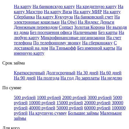
На карту
На банковскую карту
На кредитную карту
На
карту Маэстро
На карту Виза
На карту МИР
На карту
Сбербанка
На карту Кукуруза
На банковский счет
На
электронные кошельки
На Qiwi
На Яндекс Деньги
Денежным переводом
Contact
Золотая Корона
Не выходя
из дома
Без посещения офиса
Наличными
Без карты
На
любую карту
Микрофинансовые организации
На счет
телефона
По телефонному звонку
На сберкнижку
С
доставкой на дом
На Тинькофф
Без именной карты
На
именную карту
Срок займа
Краткосрочный
Долгосрочный
На 30 дней
На 60 дней
На 90 дней
На полгода
На год
До зарплаты
На неделю
По сумме
500 рублей
1000 рублей
2000 рублей
3000 рублей
5000
рублей
10000 рублей
15000 рублей
20000 рублей
30000
рублей
40000 рублей
50000 рублей
60000 рублей
100000
рублей
На крупную сумму
Большие займы
Маленькие
займы
Для кого