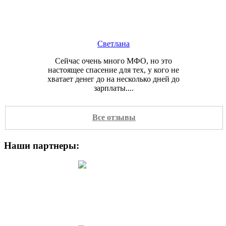
Светлана
Сейчас очень много МФО, но это
настоящее спасение для тех, у кого не
хватает денег до на несколько дней до
зарплаты....
Все отзывы
Наши партнеры:
Сергей
в интернете очень много подобных
ресурсов, всё красиво рассказывают,
вроде бы на словах низкие проценты,
но когда...