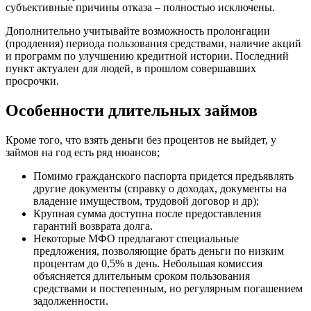
субъективные причины отказа – полностью исключены.
только сюда. Не требуют поручителей,
не...
Дополнительно учитывайте возможность пролонгации
(продления) периода пользования средствами, наличие акций
и программ по улучшению кредитной истории. Последний
пункт актуален для людей, в прошлом совершавших
просрочки.
Особенности длительных займов
Victor7
Кроме того, что взять деньги без процентов не выйдет, у
займов на год есть ряд нюансов;
Хорошая компания, выручила меня
недавно. Дело в том, что срочно
Помимо гражданского паспорта придется предъявлять
нужны были деньги. А их не оказалось
другие документы (справку о доходах, документы на
под рукой, и зарплату...
владение имуществом, трудовой договор и др);
Крупная сумма доступна после предоставления
гарантий возврата долга.
Некоторые МФО предлагают специальные
предложения, позволяющие брать деньги по низким
процентам до 0,5% в день. Небольшая комиссия
объясняется длительным сроком пользования
средствами и постепенным, но регулярным погашением
задолженности.