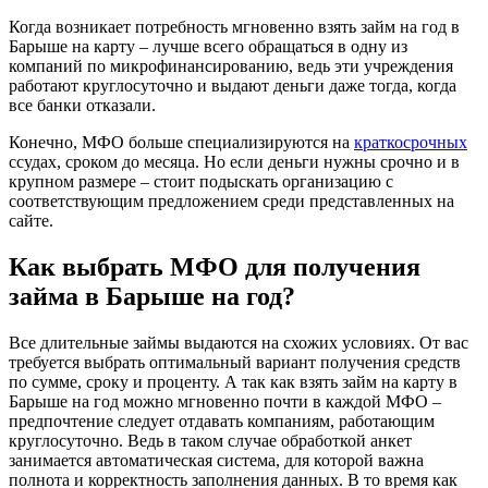
Когда возникает потребность мгновенно взять займ на год в
Барыше на карту – лучше всего обращаться в одну из
компаний по микрофинансированию, ведь эти учреждения
работают круглосуточно и выдают деньги даже тогда, когда
все банки отказали.
Конечно, МФО больше специализируются на
краткосрочных
Dmirtiy
ссудах, сроком до месяца. Но если деньги нужны срочно и в
крупном размере – стоит подыскать организацию с
Если будете брать первый раз, дадут
соответствующим предложением среди представленных на
вас до десяти тысяч на 30 дней (без
сайте.
процентов).Без шуток.Дальше контора
увеличит вам...
Как выбрать МФО для получения
займа в Барыше на год?
Все длительные займы выдаются на схожих условиях. От вас
требуется выбрать оптимальный вариант получения средств
по сумме, сроку и проценту. А так как взять займ на карту в
Барыше на год можно мгновенно почти в каждой МФО –
предпочтение следует отдавать компаниям, работающим
Ирина П
круглосуточно. Ведь в таком случае обработкой анкет
занимается автоматическая система, для которой важна
Понравилась эта организация. До
полнота и корректность заполнения данных. В то время как
этого брала займы в 2х местах, теперь