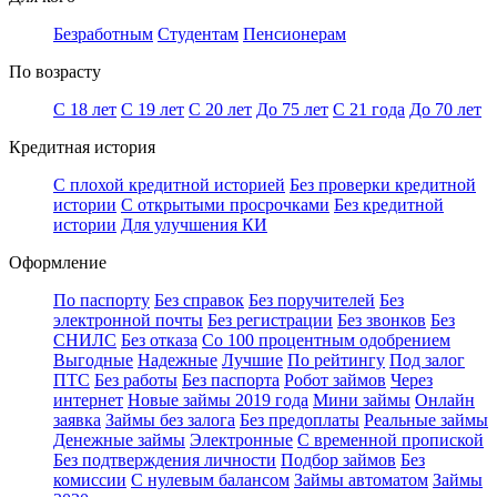
Безработным
Студентам
Пенсионерам
По возрасту
С 18 лет
С 19 лет
С 20 лет
До 75 лет
С 21 года
До 70 лет
Кредитная история
С плохой кредитной историей
Без проверки кредитной
истории
С открытыми просрочками
Без кредитной
истории
Для улучшения КИ
Оформление
По паспорту
Без справок
Без поручителей
Без
электронной почты
Без регистрации
Без звонков
Без
СНИЛС
Без отказа
Со 100 процентным одобрением
Выгодные
Надежные
Лучшие
По рейтингу
Под залог
ПТС
Без работы
Без паспорта
Робот займов
Через
интернет
Новые займы 2019 года
Мини займы
Онлайн
заявка
Займы без залога
Без предоплаты
Реальные займы
Денежные займы
Электронные
С временной пропиской
Без подтверждения личности
Подбор займов
Без
комиссии
С нулевым балансом
Займы автоматом
Займы