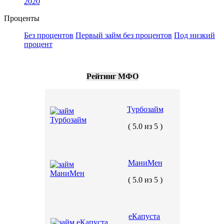
2020
Проценты
Без процентов
Первый займ без процентов
Под низкий
процент
Рейтинг МФО
Турбозайм
( 5.0 из 5 )
МаниМен
( 5.0 из 5 )
еКапуста