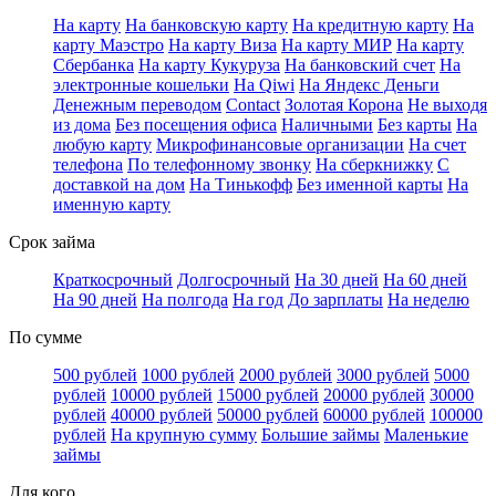
На карту
На банковскую карту
На кредитную карту
На
карту Маэстро
На карту Виза
На карту МИР
На карту
Сбербанка
На карту Кукуруза
На банковский счет
На
электронные кошельки
На Qiwi
На Яндекс Деньги
Денежным переводом
Contact
Золотая Корона
Не выходя
из дома
Без посещения офиса
Наличными
Без карты
На
любую карту
Микрофинансовые организации
На счет
телефона
По телефонному звонку
На сберкнижку
С
доставкой на дом
На Тинькофф
Без именной карты
На
именную карту
Срок займа
Краткосрочный
Долгосрочный
На 30 дней
На 60 дней
На 90 дней
На полгода
На год
До зарплаты
На неделю
По сумме
500 рублей
1000 рублей
2000 рублей
3000 рублей
5000
рублей
10000 рублей
15000 рублей
20000 рублей
30000
рублей
40000 рублей
50000 рублей
60000 рублей
100000
рублей
На крупную сумму
Большие займы
Маленькие
займы
Для кого