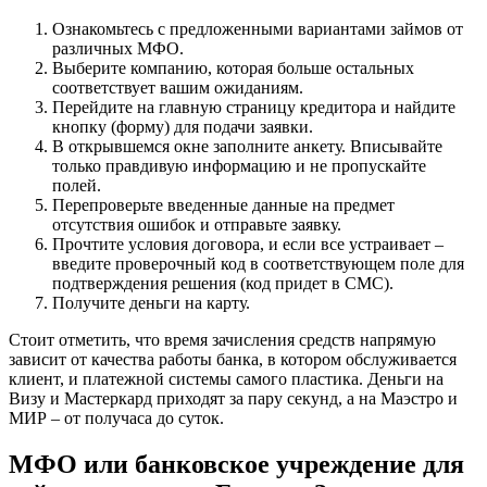
преподносит мне сюрпризы и
Ознакомьтесь с предложенными вариантами займов от
приходится это...
различных МФО.
Выберите компанию, которая больше остальных
соответствует вашим ожиданиям.
Перейдите на главную страницу кредитора и найдите
кнопку (форму) для подачи заявки.
В открывшемся окне заполните анкету. Вписывайте
только правдивую информацию и не пропускайте
полей.
Перепроверьте введенные данные на предмет
Сергей
отсутствия ошибок и отправьте заявку.
Прочтите условия договора, и если все устраивает –
в интернете очень много подобных
введите проверочный код в соответствующем поле для
ресурсов, всё красиво рассказывают,
подтверждения решения (код придет в СМС).
вроде бы на словах низкие проценты,
Получите деньги на карту.
но когда...
Стоит отметить, что время зачисления средств напрямую
зависит от качества работы банка, в котором обслуживается
клиент, и платежной системы самого пластика. Деньги на
Визу и Мастеркард приходят за пару секунд, а на Маэстро и
МИР – от получаса до суток.
МФО или банковское учреждение для