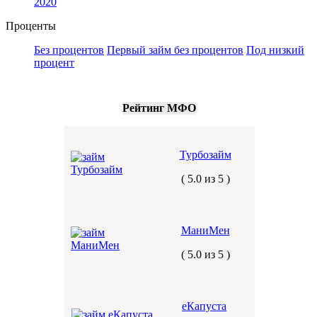
2020
Проценты
Без процентов
Первый займ без процентов
Под низкий
процент
Рейтинг МФО
Турбозайм
( 5.0 из 5 )
МаниМен
( 5.0 из 5 )
еКапуста