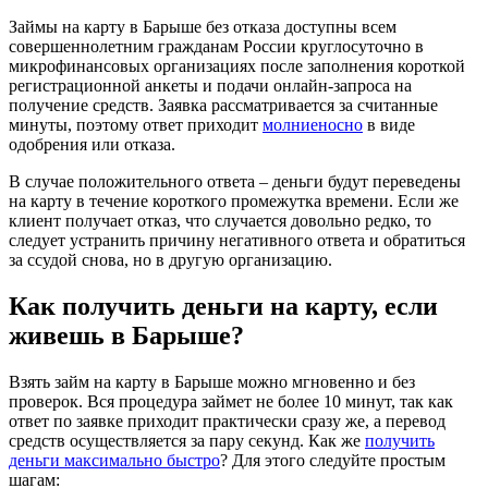
Займы на карту в Барыше без отказа доступны всем
совершеннолетним гражданам России круглосуточно в
микрофинансовых организациях после заполнения короткой
регистрационной анкеты и подачи онлайн-запроса на
получение средств. Заявка рассматривается за считанные
минуты, поэтому ответ приходит
молниеносно
в виде
одобрения или отказа.
Ella
В случае положительного ответа – деньги будут переведены
Отличная надежная компания!
на карту в течение короткого промежутка времени. Если же
Обратились в нее впервые по
клиент получает отказ, что случается довольно редко, то
рекомендации знакомых, нужны
следует устранить причину негативного ответа и обратиться
срочно были деньги на оплату...
за ссудой снова, но в другую организацию.
Как получить деньги на карту, если
живешь в Барыше?
Взять займ на карту в Барыше можно мгновенно и без
проверок. Вся процедура займет не более 10 минут, так как
ответ по заявке приходит практически сразу же, а перевод
Виктор3
средств осуществляется за пару секунд. Как же
получить
деньги максимально быстро
? Для этого следуйте простым
В общем я не из тех людей, кто
шагам:
привык жить в долг. Но иногда жизнь