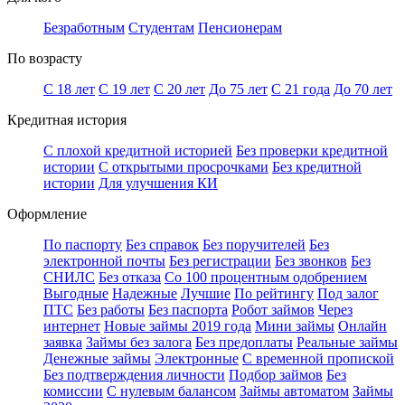
Безработным
Студентам
Пенсионерам
По возрасту
С 18 лет
С 19 лет
С 20 лет
До 75 лет
С 21 года
До 70 лет
Кредитная история
С плохой кредитной историей
Без проверки кредитной
истории
С открытыми просрочками
Без кредитной
истории
Для улучшения КИ
Оформление
По паспорту
Без справок
Без поручителей
Без
электронной почты
Без регистрации
Без звонков
Без
СНИЛС
Без отказа
Со 100 процентным одобрением
Выгодные
Надежные
Лучшие
По рейтингу
Под залог
ПТС
Без работы
Без паспорта
Робот займов
Через
интернет
Новые займы 2019 года
Мини займы
Онлайн
заявка
Займы без залога
Без предоплаты
Реальные займы
Денежные займы
Электронные
С временной пропиской
Без подтверждения личности
Подбор займов
Без
комиссии
С нулевым балансом
Займы автоматом
Займы