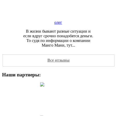
олег
В жизни бывают разные ситуации и
если вдруг срочно понадобятся деньги.
То судя по информации о компании
Манго Мани, тут...
Все отзывы
Наши партнеры:
maria
Сын живёт под Москвой. Как срочно
надо будет денег проблем нету МФО
всегда рядом. Компания по поводу
займа очень быстро...