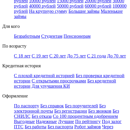
рублей
10000 рублей
15000 рублей
20000 рублей
30000
рублей
40000 рублей
50000 рублей
60000 рублей
100000
рублей
На крупную сумму
Большие займы
Маленькие
займы
Для кого
Безработным
Студентам
Пенсионерам
По возрасту
С 18 лет
С 19 лет
С 20 лет
До 75 лет
С 21 года
До 70 лет
Кредитная история
С плохой кредитной историей
Без проверки кредитной
истории
С открытыми просрочками
Без кредитной
истории
Для улучшения КИ
Оформление
По паспорту
Без справок
Без поручителей
Без
электронной почты
Без регистрации
Без звонков
Без
СНИЛС
Без отказа
Со 100 процентным одобрением
Выгодные
Надежные
Лучшие
По рейтингу
Под залог
ПТС
Без работы
Без паспорта
Робот займов
Через