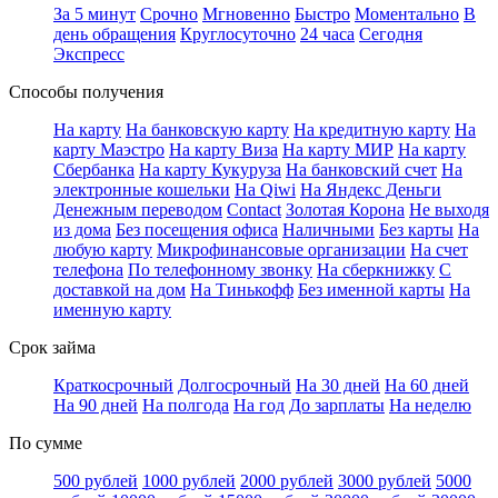
За 5 минут
Срочно
Мгновенно
Быстро
Моментально
В
день обращения
Круглосуточно
24 часа
Сегодня
Экспресс
Способы получения
На карту
На банковскую карту
На кредитную карту
На
карту Маэстро
На карту Виза
На карту МИР
На карту
Сбербанка
На карту Кукуруза
На банковский счет
На
электронные кошельки
На Qiwi
На Яндекс Деньги
Денежным переводом
Contact
Золотая Корона
Не выходя
из дома
Без посещения офиса
Наличными
Без карты
На
любую карту
Микрофинансовые организации
На счет
телефона
По телефонному звонку
На сберкнижку
С
доставкой на дом
На Тинькофф
Без именной карты
На
именную карту
Срок займа
Краткосрочный
Долгосрочный
На 30 дней
На 60 дней
На 90 дней
На полгода
На год
До зарплаты
На неделю
По сумме
500 рублей
1000 рублей
2000 рублей
3000 рублей
5000