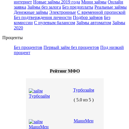
интернет
Новые займы 2019 года
Мини займы
Онлайн
заявка
Займы без залога
Без предоплаты
Реальные займы
Денежные займы
Электронные
С временной пропиской
Без подтверждения личности
Подбор займов
Без
комиссии
С нулевым балансом
Займы автоматом
Займы
2020
Проценты
Без процентов
Первый займ без процентов
Под низкий
процент
Рейтинг МФО
Турбозайм
( 5.0 из 5 )
МаниМен