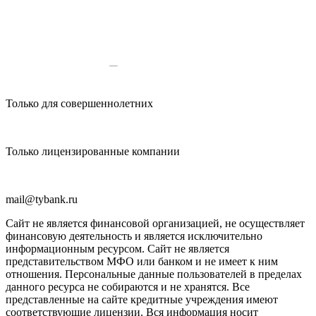
Меня очень выручили в этой
организации, когда срочно
понадобились деньги. рассмотрели
заявку реально за 10 минут,...
Только для совершеннолетних
Только лицензированные компании
Дарья Рудова
mail@tybank.ru
Брала займ под 1,5 процента!Самые
выгодные для меня условия!Деньги на
Сайт не является финансовой организацией, не осуществляет
карту пришли, что очень удобно!
финансовую деятельность и является исключительно
Мороки с документами...
информационным ресурсом. Сайт не является
представительством МФО или банком и не имеет к ним
отношения. Персональные данные пользователей в пределах
данного ресурса не собираются и не хранятся. Все
представленные на сайте кредитные учреждения имеют
соответствующие лицензии. Вся информация носит