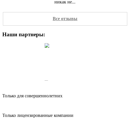
никак не...
Все отзывы
Наши партнеры:
Viktor
Обращался в данную компанию с
целью взять небольшой кредит. Как
раз срочно понадобились деньги.
Оформили мне...
Только для совершеннолетних
Только лицензированные компании
Sanya