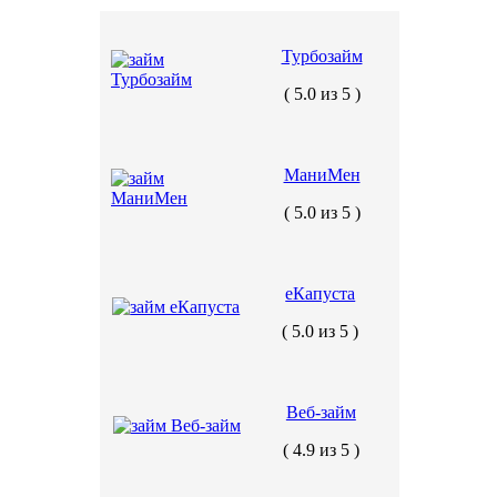
Турбозайм
( 5.0 из 5 )
МаниМен
( 5.0 из 5 )
еКапуста
( 5.0 из 5 )
Веб-займ
( 4.9 из 5 )