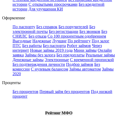
истории
С открытыми просрочками
Без кредитной
истории
Для улучшения КИ
Оформление
По паспорту
Без справок
Без поручителей
Без
электронной почты
Без регистрации
Без звонков
Без
СНИЛС
Без отказа
Со 100 процентным одобрением
Выгодные
Надежные
Лучшие
По рейтингу
Под залог
ПТС
Без работы
Без паспорта
Робот займов
Через
интернет
Новые займы 2019 года
Мини займы
Онлайн
заявка
Займы без залога
Без предоплаты
Реальные займы
Денежные займы
Электронные
С временной пропиской
Без подтверждения личности
Подбор займов
Без
комиссии
С нулевым балансом
Займы автоматом
Займы
2020
Проценты
Без процентов
Первый займ без процентов
Под низкий
процент
Рейтинг МФО