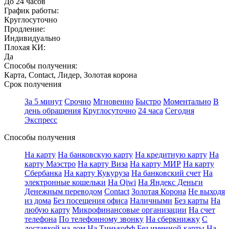
До 24 часов
График работы:
Круглосуточно
Продление:
Индивидуально
Плохая КИ:
Да
Способы получения:
Карта, Contact, Лидер, Золотая корона
Срок получения
За 5 минут
Срочно
Мгновенно
Быстро
Моментально
В
день обращения
Круглосуточно
24 часа
Сегодня
Экспресс
Способы получения
На карту
На банковскую карту
На кредитную карту
На
карту Маэстро
На карту Виза
На карту МИР
На карту
Сбербанка
На карту Кукуруза
На банковский счет
На
электронные кошельки
На Qiwi
На Яндекс Деньги
Денежным переводом
Contact
Золотая Корона
Не выходя
из дома
Без посещения офиса
Наличными
Без карты
На
любую карту
Микрофинансовые организации
На счет
телефона
По телефонному звонку
На сберкнижку
С
доставкой на дом
На Тинькофф
Без именной карты
На